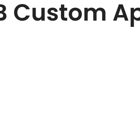
B Custom A
Mit deiner Anmeldung erklärst du dich damit einverstanden, Marketing-E-Mails zu
erhalten. Weitere Informationen findest du in unseren
Datenschutzrichtlinie
und
Nutzungsbedingungen
.