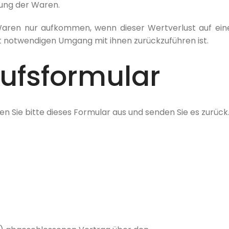
dung der Waren.
Waren nur aufkommen, wenn dieser Wertverlust auf eine
t notwendigen Umgang mit ihnen zurückzuführen ist.
ufsformular
Für alle Newsletter-Abonnenten
en Sie bitte dieses Formular aus und senden Sie es zurück
25% Willkommens-Rabatt
Mit deiner Anmeldung erklärst du dich damit einverstanden, Marketing-E-Mails zu
erhalten. Weitere Informationen findest du in unseren
Datenschutzrichtlinie
und