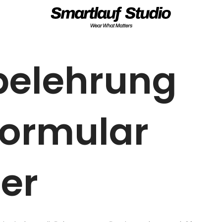
fsbelehru
fsformul
er