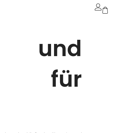
ng und
ar für