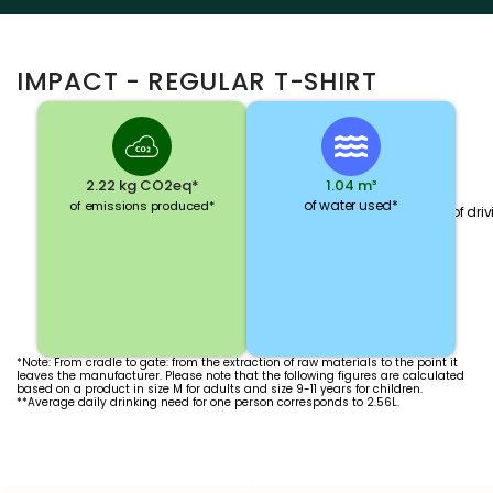
IMPACT - REGULAR T-SHIRT
2.22 kg CO2eq*
1.04 m³
of water used*
of emissions produced*
of dri
*Note: From cradle to gate: from the extraction of raw materials to the point it
leaves the manufacturer. Please note that the following figures are calculated
based on a product in size M for adults and size 9-11 years for children.
**Average daily drinking need for one person corresponds to 2.56L.