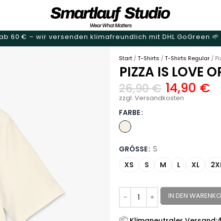
ab 60 € – wir versenden klimafreundlich mit DHL GoGreen 🌱
Start
T-Shirts
T-Shirts Regular
Pi
PIZZA IS LOVE 
14,90
€
26,90
€
zzgl. Versandkosten
FARBE
S
GRÖSSE
XS
S
M
L
XL
2X
IN DEN WARENK
📦
Klimaneutraler Versand: