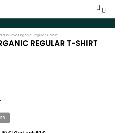
zza is Love Organic Regular T-Shirt
ORGANIC REGULAR T-SHIRT
L
ORB
4,90 €
|
Gratis ab 60 €