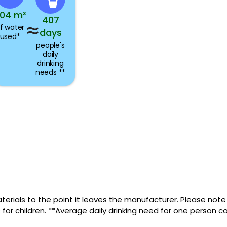
.04 m³
407
f water
days
used*
people's
daily
drinking
needs **
terials to the point it leaves the manufacturer. Please note 
 for children. **Average daily drinking need for one person c