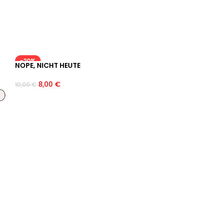
-20%
NOPE, NICHT HEUTE
APRÈS SKI SOC
SWEATSHIRT
8,00
€
10,00
€
49,99
€