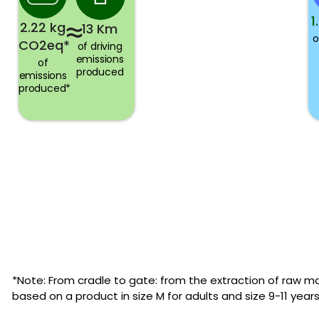
1
2.22 kg
13 Km
o
CO2eq*
of driving
emissions
of
produced
emissions
produced*
*Note: From cradle to gate: from the extraction of raw ma
based on a product in size M for adults and size 9-11 years