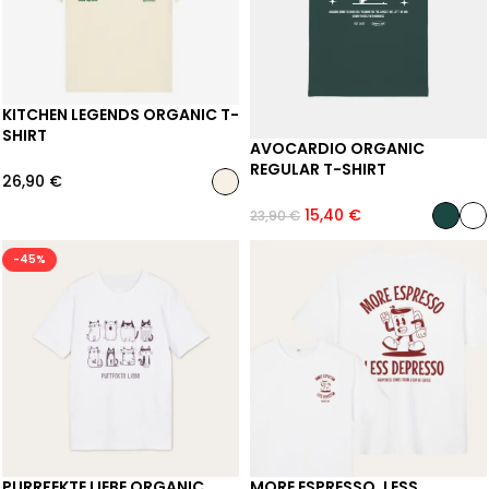
KITCHEN LEGENDS ORGANIC T-
SHIRT
AVOCARDIO ORGANIC
REGULAR T-SHIRT
26,90
€
15,40
€
23,90
€
-45%
PURRFEKTE LIEBE ORGANIC
MORE ESPRESSO, LESS